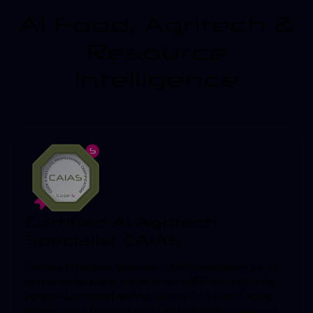
AI Food, Agritech &
Resource
Intelligence
Certified AI Agritech
Specialist CAIAS
Certified AI Agritech Specialist (CAIAS)Grundlagen der KI-
gestützten Agrartechnologie in den VAEEinführung in die
Agritech-Landschaft der VAE und die UAE Food Security
Strategy 2051.Überblick über Landwirtschaft in extremen