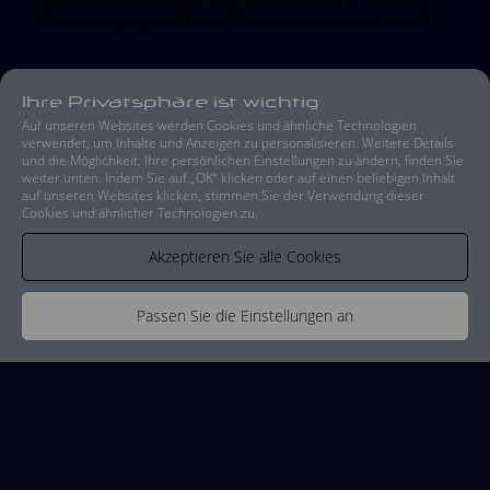
Klimabedingungen: Wüste, Wasserknappheit und hohe T...
Besuch
Ihre Privatsphäre ist wichtig
Auf unseren Websites werden Cookies und ähnliche Technologien
verwendet, um Inhalte und Anzeigen zu personalisieren. Weitere Details
und die Möglichkeit, Ihre persönlichen Einstellungen zu ändern, finden Sie
weiter unten. Indem Sie auf „OK“ klicken oder auf einen beliebigen Inhalt
21 days, 0 hours, 0 mins
6 Okt 2025
auf unseren Websites klicken, stimmen Sie der Verwendung dieser
Cookies und ähnlicher Technologien zu.
Akzeptieren Sie alle Cookies
Passen Sie die Einstellungen an
Certified AI Food Industry
Expert CAIFIE
Certified AI Food Industry Expert (CAIFIE)Grundlagen der
KI-gestützten Lebensmittelindustrie in den VAEEinführung