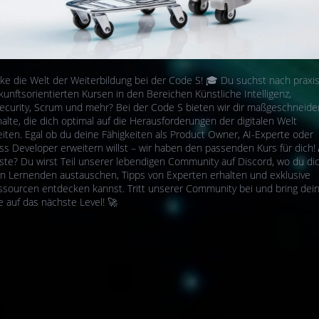
ke die Welt der Weiterbildung bei der Code S! 🎓 Du suchst nach prax
kunftsorientierten Kursen in den Bereichen Künstliche Intelligenz,
ecurity, Scrum und mehr? Bei der Code S bieten wir dir maßgeschneide
alte, die dich optimal auf die Herausforderungen der digitalen Welt
eiten. Egal ob du deine Fähigkeiten als Product Owner, AI-Experte oder
ss Developer erweitern willst – wir haben den passenden Kurs für dich!
ste? Du wirst Teil unserer lebendigen Community auf Discord, wo du di
n Lernenden austauschen, Tipps von Experten erhalten und exklusive
ssourcen entdecken kannst. Tritt unserer Community bei und bring dei
e auf das nächste Level! 🚀
View Courses