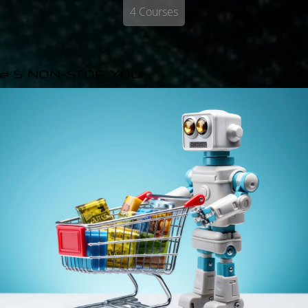
4 Courses
e S NON-STOP YOU