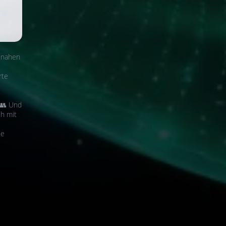
isnahen
rte
 👥 Und
ch mit
ne