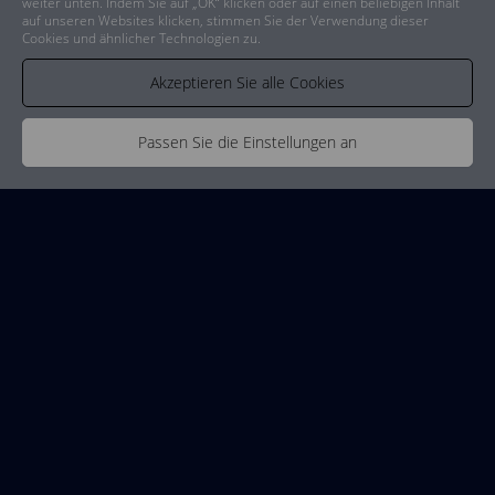
weiter unten. Indem Sie auf „OK“ klicken oder auf einen beliebigen Inhalt
auf unseren Websites klicken, stimmen Sie der Verwendung dieser
Cookies und ähnlicher Technologien zu.
Akzeptieren Sie alle Cookies
Passen Sie die Einstellungen an