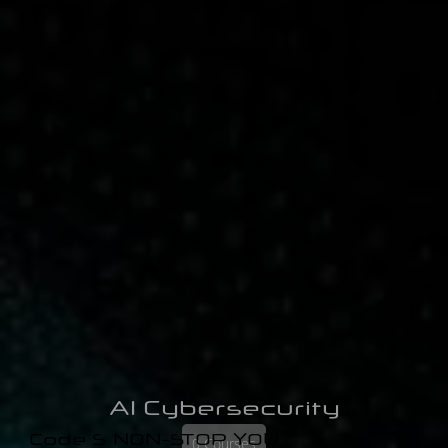
AI Cybersecurity
Code S NON-STOP YOU
0 Courses