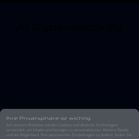
AI Cybersecurity
Ihre Privatsphäre ist wichtig
Auf unseren Websites werden Cookies und ähnliche Technologien
verwendet, um Inhalte und Anzeigen zu personalisieren. Weitere Details
und die Möglichkeit, Ihre persönlichen Einstellungen zu ändern, finden Sie