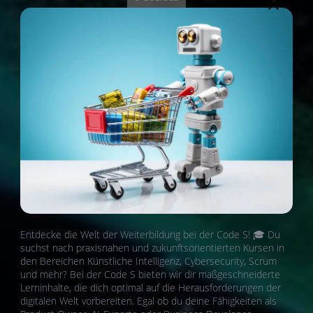
Suchen
Entdecke die Welt der Weiterbildung bei der Code S! 🎓 Du
suchst nach praxisnahen und zukunftsorientierten Kursen in
den Bereichen Künstliche Intelligenz, Cybersecurity, Scrum
und mehr? Bei der Code S bieten wir dir maßgeschneiderte
Lerninhalte, die dich optimal auf die Herausforderungen der
digitalen Welt vorbereiten. Egal ob du deine Fähigkeiten als