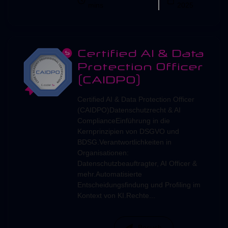
mins
2025
Certified AI & Data
Protection Officer
(CAIDPO)
Certified AI & Data Protection Officer
(CAIDPO)Datenschutzrecht & AI
ComplianceEinführung in die
Kernprinzipien von DSGVO und
BDSG.Verantwortlichkeiten in
Organisationen:
Datenschutzbeauftragter, AI Officer &
mehr.Automatisierte
Entscheidungsfindung und Profiling im
Kontext von KI.Rechte...
Besuch