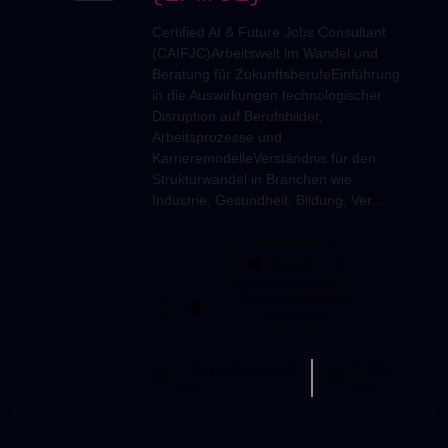
Certified AI & Future Jobs Consultant
(CAIFJC)Arbeitswelt im Wandel und
Beratung für ZukunftsberufeEinführung
in die Auswirkungen technologischer
Disruption auf Berufsbilder,
Arbeitsprozesse und
KarrieremodelleVerständnis für den
Strukturwandel in Branchen wie
Industrie, Gesundheit, Bildung, Ver...
Besuch
Prompt-Bibliothek
besuchen
21 days, 0 hours, 0
24 Mär
mins
2025