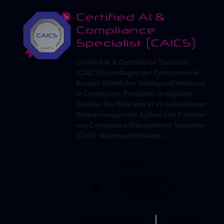
Certified AI &
Compliance
Specialist (CAICS)
Certified AI & Compliance Specialist
(CAICS)Grundlagen der Compliance im
Kontext Künstlicher IntelligenzEinführung
in Compliance-Prinzipien im digitalen
Zeitalter.Die Rolle von KI im betrieblichen
Risikomanagement.Aufbau und Funktion
von Compliance-Management-Systemen
(CMS).Verantwortlichkeiten...
Besuch
Prompt-Bibliothek
besuchen
21 days, 0 hours, 0
24 Mär