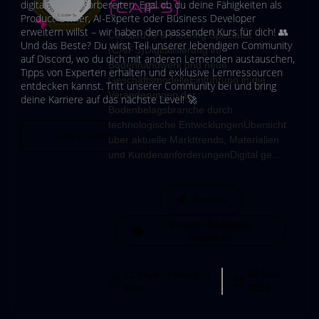
digitalen Welt vorbereiten. Egal ob du deine Fähigkeiten als
(CAIFS)
Product Owner, AI-Experte oder Business Developer
erweitern willst – wir haben den passenden Kurs für dich! 👥
Certified AI & Flooring Specialist
Und das Beste? Du wirst Teil unserer lebendigen Community
(CAIFS)Digitalisierung im
auf Discord, wo du dich mit anderen Lernenden austauschen,
Bodenhandwerk und neue
Tipps von Experten erhalten und exklusive Lernressourcen
GeschäftsmodelleEinführung in die
entdecken kannst. Tritt unserer Community bei und bring
Veränderungen der
deine Karriere auf das nächste Level! 🚀
Bodenbelagsbranche durch
technologische EntwicklungenÜbersicht
View Courses
über aktuelle Markttrends, Materialien
und KundenanforderungenDigital ge...
Besuch
Prompt-Bibliothek
besuchen
21 days, 0 hours, 0
24 Mär
mins
2025