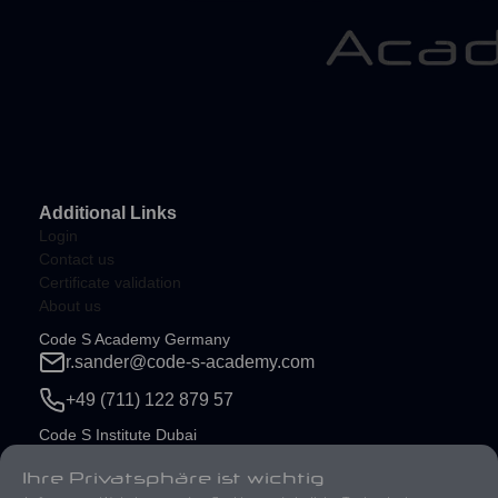
Additional Links
Login
Contact us
Certificate validation
About us
Code S Academy Germany
r.sander@code-s-academy.com
+49 (711) 122 879 57
Code S Institute Dubai
r.sander@code-s-institute.com
Ihre Privatsphäre ist wichtig
+971 58 577 9845