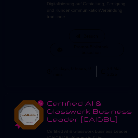
Digitalisierung auf Gestaltung, Fertigung
und KundenkommunikationVerbindung
traditione...
Besuch
Prompt-Bibliothek
besuchen
21 days, 0 hours, 0
24 Mär
mins
2025
Certified AI &
Glasswork Business
Leader (CAIGBL)
Certified AI & Glasswork Business Leader
(CAIGBL)Einführung in KI im