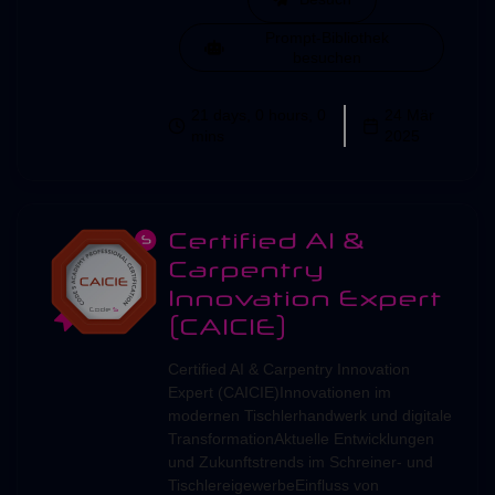
Prompt-Bibliothek
besuchen
21 days, 0 hours, 0
24 Mär
mins
2025
Certified AI &
Carpentry
Innovation Expert
(CAICIE)
Certified AI & Carpentry Innovation
Expert (CAICIE)Innovationen im
modernen Tischlerhandwerk und digitale
TransformationAktuelle Entwicklungen
und Zukunftstrends im Schreiner- und
TischlereigewerbeEinfluss von