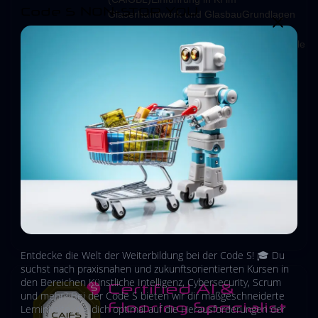
Code S NON-STOP YOU
Glaserhandwerk und GlasbauGrundlagen
der Künstlichen Intelligenz im Bau- und
HandwerkskontextDigitalisierungspotenziale
im Glasbau: Planung, Fertigung,
MontageAnwendungsszenarien:
Automatisierung, Kundenberatung, Auft...
Besuch
Prompt-Bibliothek besuchen
21 days, 0 hours, 0
24 Mär
mins
2025
Entdecke die Welt der Weiterbildung bei der Code S! 🎓 Du
suchst nach praxisnahen und zukunftsorientierten Kursen in
den Bereichen Künstliche Intelligenz, Cybersecurity, Scrum
Certified AI &
und mehr? Bei der Code S bieten wir dir maßgeschneiderte
Flooring Specialist
Lerninhalte, die dich optimal auf die Herausforderungen der