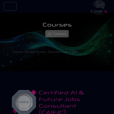
Courses
92 Courses
Suchen
Certified AI &
Future Jobs
Consultant
(CAIFJC)