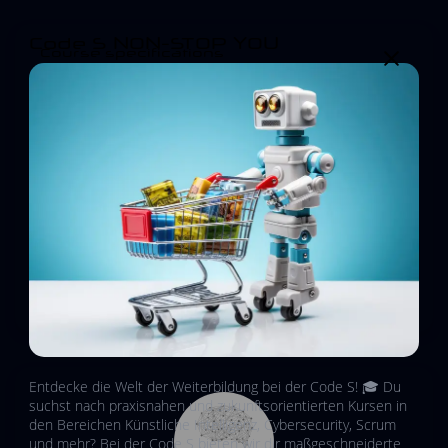
Code S NON-STOP YOU
Course specifications
Capacity:
25 Students
Duration:
21 days
Students:
0
Text lessons:
0
Files:
0
Created Date:
5 Okt 2025
Entdecke die Welt der Weiterbildung bei der Code S! 🎓 Du
suchst nach praxisnahen und zukunftsorientierten Kursen in
den Bereichen Künstliche Intelligenz, Cybersecurity, Scrum
und mehr? Bei der Code S bieten wir dir maßgeschneiderte