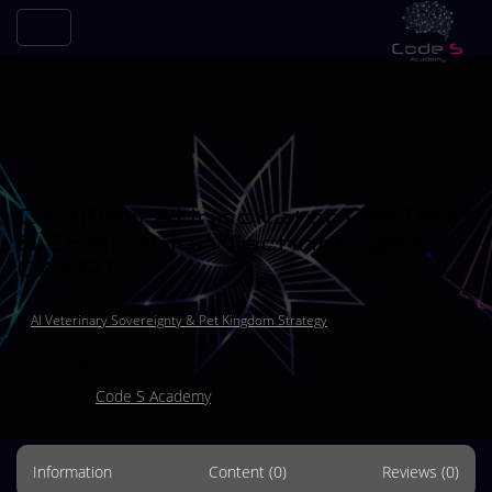
Certified AI Innovator PetTech
& Companion Technologies
CAI-PT
in
AI Veterinary Sovereignty & Pet Kingdom Strategy
(0 Ratings)
Created by
Code S Academy
Information
Content (0)
Reviews (0)