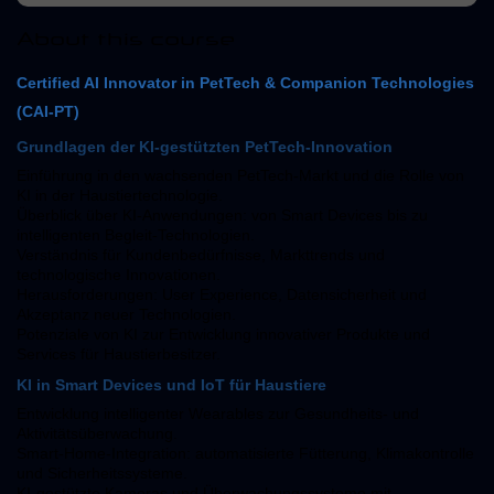
About this course
Certified AI Innovator in PetTech & Companion Technologies
(CAI-PT)
Grundlagen der KI-gestützten PetTech-Innovation
Einführung in den wachsenden PetTech-Markt und die Rolle von
KI in der Haustiertechnologie.
Überblick über KI-Anwendungen: von Smart Devices bis zu
intelligenten Begleit-Technologien.
Verständnis für Kundenbedürfnisse, Markttrends und
technologische Innovationen.
Herausforderungen: User Experience, Datensicherheit und
Akzeptanz neuer Technologien.
Potenziale von KI zur Entwicklung innovativer Produkte und
Services für Haustierbesitzer.
KI in Smart Devices und IoT für Haustiere
Entwicklung intelligenter Wearables zur Gesundheits- und
Aktivitätsüberwachung.
Smart-Home-Integration: automatisierte Fütterung, Klimakontrolle
und Sicherheitssysteme.
KI-gestützte Kameras und Überwachungssysteme mit