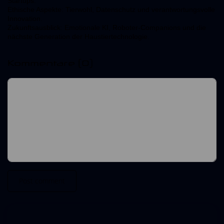
Startups.
Ethische Aspekte: Tierwohl, Datenschutz und verantwortungsvolle
Innovation.
Zukunftsausblick: Emotionale KI, Roboter-Companions und die
nächste Generation der Haustiertechnologie.
Kommentare
(0)
Post comment