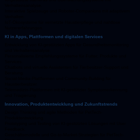
Verhaltensanalyse.
Interaktive Spielzeuge und Roboter-Companions mit adaptivem
Verhalten.
IoT-Ökosysteme für vernetzte Haustierpflege und nahtlose
Nutzererfahrungen.
KI in Apps, Plattformen und digitalen Services
Entwicklung von KI-gestützten Apps für Gesundheitsmonitoring
und Verhaltensanalyse.
Personalisierte Empfehlungssysteme für Futter, Produkte und
Services.
Chatbots und virtuelle Assistenten für Tierbesitzer-Support und
Beratung.
Social-Media-Plattformen und Community-Building für
Haustierbesitzer.
Telemedizin-Plattformen mit KI-gestützter Symptomerkennung
und Triagierung.
Innovation, Produktentwicklung und Zukunftstrends
Design Thinking und agile Methoden für PetTech-
Produktentwicklung.
Prototyping und Testing von KI-gestützten Lösungen mit User
Feedback.
Geschäftsmodelle und Go-to-Market-Strategien für PetTech-