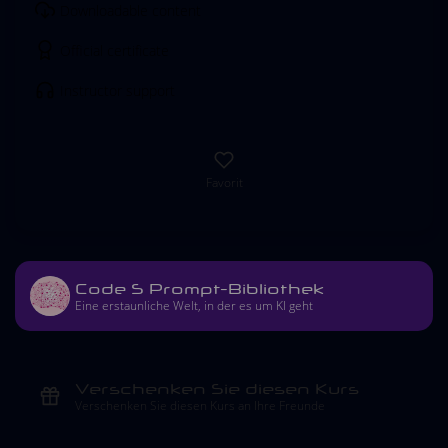
Downloadable content
Official certificate
Instructor support
Favorit
Code S Prompt-Bibliothek
Eine erstaunliche Welt, in der es um KI geht
Verschenken Sie diesen Kurs
Verschenken Sie diesen Kurs an Ihre Freunde