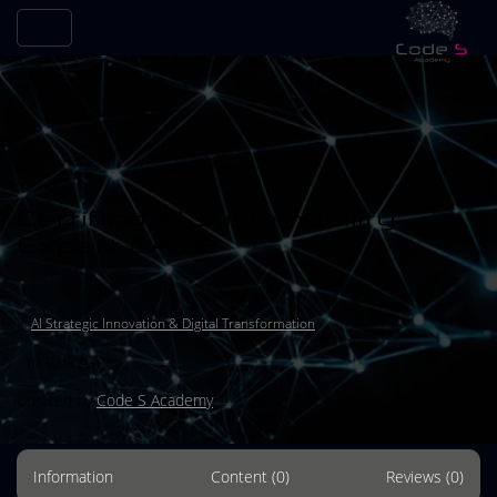
Certified AI Sustainability
Expert CAISE
in
AI Strategic Innovation & Digital Transformation
(0 Ratings)
Created by
Code S Academy
Information
Content (0)
Reviews (0)