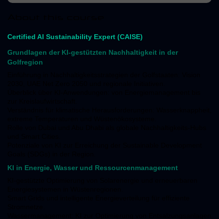
About this course
Certified AI Sustainability Expert (CAISE)
Grundlagen der KI-gestützten Nachhaltigkeit in der
Golfregion
Einführung in Nachhaltigkeitsstrategien der Golfstaaten: Vision
2030, UAE Net Zero 2050 und regionale Initiativen.
Überblick über KI-Anwendungen: von Energiemanagement bis
zur Kreislaufwirtschaft.
Verständnis für klimatische Herausforderungen: Wasserknappheit,
extreme Temperaturen und Wüstenökosysteme.
Rolle von Dubai und Abu Dhabi als globale Nachhaltigkeits-Hubs
und Smart Cities.
Potenziale von KI zur Erreichung der Sustainable Development
Goals (SDGs) in der Region.
KI in Energie, Wasser und Ressourcenmanagement
KI-gestützte Optimierung von Solarenergie und erneuerbaren
Energiesystemen in Wüstenregionen.
Smart Grids und intelligente Energieverteilung für effiziente
Stromnetze.
Wassermanagement: KI zur Optimierung von Entsalzungsanlagen