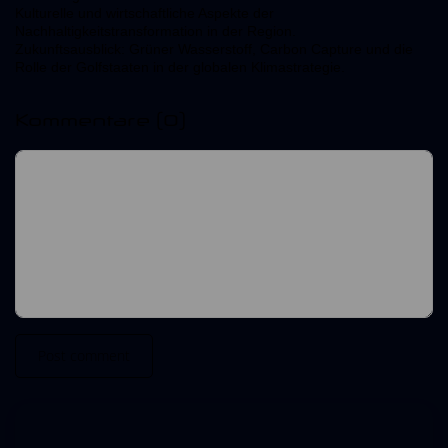
Kulturelle und wirtschaftliche Aspekte der
Nachhaltigkeitstransformation in der Region.
Zukunftsausblick: Grüner Wasserstoff, Carbon Capture und die
Rolle der Golfstaaten in der globalen Klimastrategie.
Kommentare
(0)
Post comment