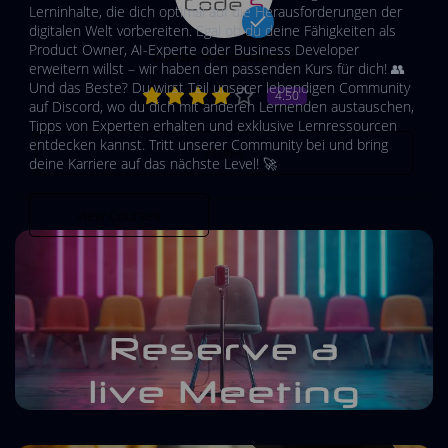
Lerninhalte, die dich optimal auf die Herausforderungen der
digitalen Welt vorbereiten. Egal ob du deine Fähigkeiten als
Product Owner, AI-Experte oder Business Developer
Code S Academy
erweitern willst – wir haben den passenden Kurs für dich! 👥
Und das Beste? Du wirst Teil unserer lebendigen Community
4.50
auf Discord, wo du dich mit anderen Lernenden austauschen,
Tipps von Experten erhalten und exklusive Lernressourcen
entdecken kannst. Tritt unserer Community bei und bring
Profile
deine Karriere auf das nächste Level! 🚀
View Courses