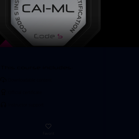
This course includes:
Downloadable content
Official certificate
Instructor support
Favorit