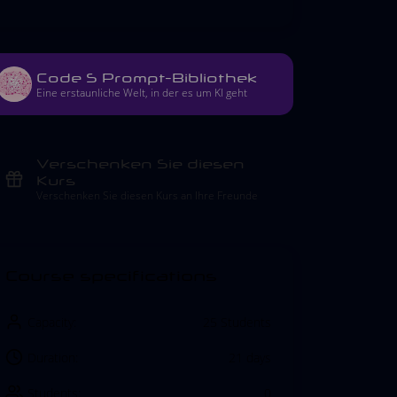
Code S Prompt-Bibliothek
Eine erstaunliche Welt, in der es um KI geht
Verschenken Sie diesen
Kurs
Verschenken Sie diesen Kurs an Ihre Freunde
Course specifications
Capacity:
25 Students
Duration:
21 days
Students:
0