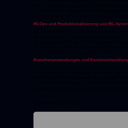
Deep Learning: Neuronale Netze, CNNs, RNNs und T
Natural Language Processing (NLP) für mehrsprachi
Computer Vision: Objekterkennung, Bildklassifikati
Hyperparameter-Tuning und Model Selection mit Cro
MLOps und Produktionalisierung von ML-Syst
MLOps-Prinzipien: CI/CD für Machine Learning, Vers
Model Deployment: REST APIs mit Flask/FastAPI, Co
Cloud-Plattformen für ML: AWS SageMaker, Google 
Skalierung von ML-Workloads und Batch-Processin
Model Monitoring, A/B-Testing und kontinuierliche V
Branchenanwendungen und Karriereentwicklung
ML-Anwendungen in Schlüsselbranchen: E-Commerce
Projektmanagement und Zusammenarbeit in agilen
Best Practices für Code-Qualität, Dokumentation un
Karrierepfade in indischen IT-Unternehmen: von Juni
Netzwerken und Community-Engagement in Tech-Hu
Kommentare
(0)