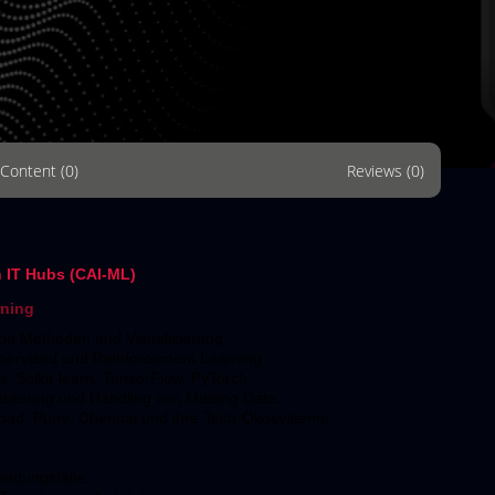
Content (0)
Reviews (0)
n IT Hubs (CAI-ML)
rning
che Methoden und Visualisierung.
ervised und Reinforcement Learning.
 Scikit-learn, TensorFlow, PyTorch.
isierung und Handling von Missing Data.
abad, Pune, Chennai und ihre Tech-Ökosysteme.
endungsfälle.