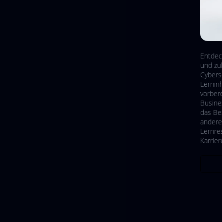
Entdec
und zu
Cybers
Lerninh
vorber
Busine
das Be
andere
Lernre
Karrier