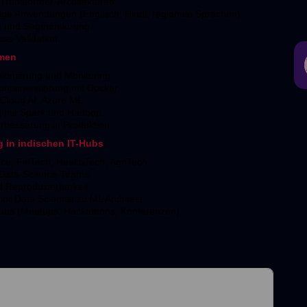
ransformer-Architekturen.
ge Anwendungen (Englisch, Hindi, regionale Sprachen).
on und Segmentierung.
ss-Validation.
emen
ionierung und Monitoring.
ntainerisierung mit Docker.
Cloud AI, Azure ML.
g mit Spark und Hadoop.
erbesserung in Produktion.
 in indischen IT-Hubs
, FinTech, HealthTech, AgriTech.
 Data-Science-Teams.
d Reproduzierbarkeit.
or Data Scientist zu ML Architect.
bs (Meetups, Hackathons, Konferenzen).