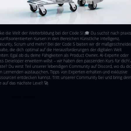
ke die Welt der Weiterbildung bei der Code S! 🎓 Du suchst nach prax
kunftsorientierten Kursen in den Bereichen Künstliche Intelligenz,
ecurity, Scrum und mehr? Bei der Code S bieten wir dir maßgeschneide
alte, die dich optimal auf die Herausforderungen der digitalen Welt
eiten. Egal ob du deine Fähigkeiten als Product Owner, AI-Experte oder
ss Developer erweitern willst – wir haben den passenden Kurs für dich!
ste? Du wirst Teil unserer lebendigen Community auf Discord, wo du di
n Lernenden austauschen, Tipps von Experten erhalten und exklusive
ssourcen entdecken kannst. Tritt unserer Community bei und bring dei
e auf das nächste Level! 🚀
View Courses