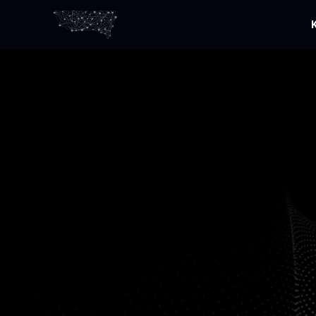
Certified Data 
Developer for I
ML