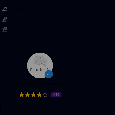
Text lessons:
0
Files:
0
Created Date:
21 Jul 2025
Code S Academy
4.50
Profile