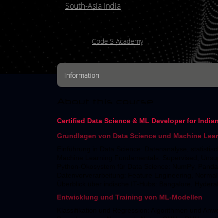
in
South-Asia India
(0 Ratings)
Created by
Code S Academy
Information
About this course
Certified Data Science & ML Developer for India
Grundlagen von Data Science und Machine Lea
Einführung in Data Science: Datenanalyse, statistis
Machine Learning Fundamentals: Supervised, Unsup
Python-Ökosystem für Data Science: NumPy, Pandas,
Datenvorverarbeitung: Feature Engineering, Normal
Überblick über indische IT-Hubs: Bangalore, Hyder
Entwicklung und Training von ML-Modellen
Klassifikation und Regression: Algorithmen und Anw