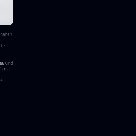
isnahen
rte
 👥 Und
ch mit
ne