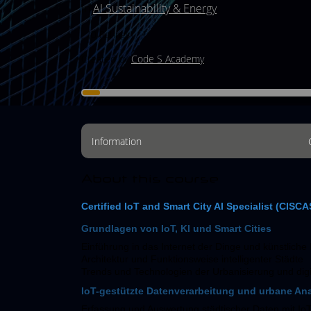
in
AI Sustainability & Energy
(0 Ratings)
Created by
Code S Academy
Information
About this course
Certified IoT and Smart City AI Specialist (CISCA
Grundlagen von IoT, KI und Smart Cities
Einführung in das Internet der Dinge und künstliche 
Architektur und Funktionsweise intelligenter Städte
Trends und Technologien der Urbanisierung und digi
IoT-gestützte Datenverarbeitung und urbane Ana
Erfassung und Auswertung städtischer Daten mit Io