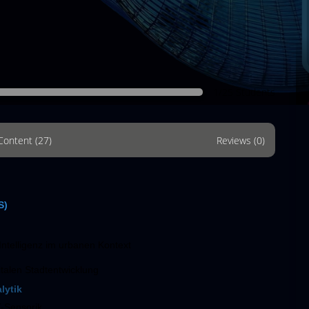
1/25 Students
Content (27)
Reviews (0)
S)
Intelligenz im urbanen Kontext
talen Stadtentwicklung
lytik
T-Sensorik