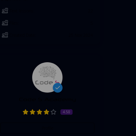
Text lessons:
22
Files:
5
Created Date:
25 Nov 2024
Code S Academy
4.50
Profile