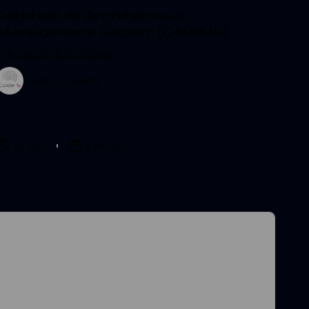
Certified AI Architectural
Management Expert (CAIAME)
in
AI Industry & Technology
Code S Academy
42 days
8 Jan 2025