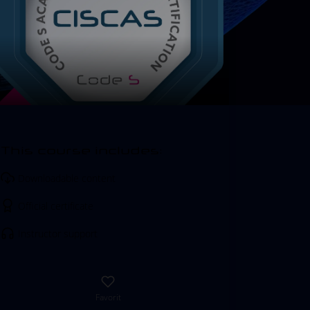
This course includes:
Downloadable content
Official certificate
Instructor support
Favorit