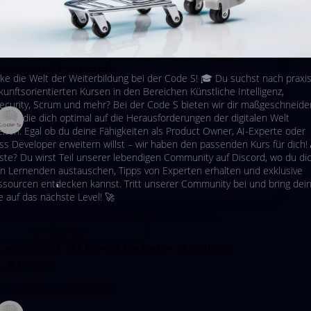
Certified AI Industrial Business
Expert (CAIIBE)
ke die Welt der Weiterbildung bei der Code S! 🎓 Du suchst nach prax
kunftsorientierten Kursen in den Bereichen Künstliche Intelligenz,
in
AI Industry & Technology
ecurity, Scrum und mehr? Bei der Code S bieten wir dir maßgeschneide
alte, die dich optimal auf die Herausforderungen der digitalen Welt
Code S Academy
eiten. Egal ob du deine Fähigkeiten als Product Owner, AI-Experte oder
ss Developer erweitern willst – wir haben den passenden Kurs für dich!
ste? Du wirst Teil unserer lebendigen Community auf Discord, wo du di
n Lernenden austauschen, Tipps von Experten erhalten und exklusive
ssourcen entdecken kannst. Tritt unserer Community bei und bring dei
42 days
8 Jan 2025
e auf das nächste Level! 🚀
View Courses
Certified AI Real Estate Analyst
CAIREA
in
AI Industry & Technology