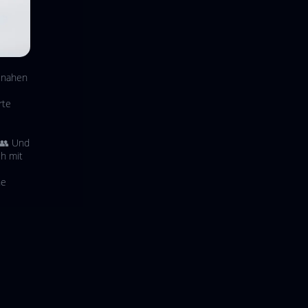
isnahen
rte
 👥 Und
ch mit
ne