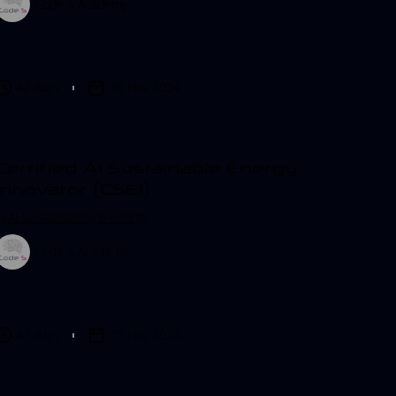
Code S Academy
42 days
25 Nov 2024
Certified AI Sustainable Energy
Innovator (CSEI)
in
AI Sustainability & Energy
Code S Academy
42 days
25 Nov 2024