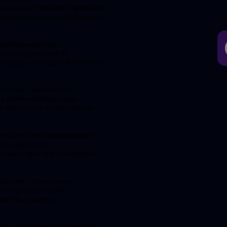
matisierten Entscheidungsfindung
rukturen und smarter Stadtmodelle
obilitätsangeboten
eitsmanagement mit KI
versorgung und urbane Ressourcen
und smarte Überwachung
iche Rahmenbedingungen
he Räume und Infrastrukturen
htung und Gebäudeautomation
cklungsprojekte
nstleistungen und Transparenz
rategischer Umsetzungen
 IoT-gestützte Stadt
nten Technologien
gaben und Anwendungsszenarien