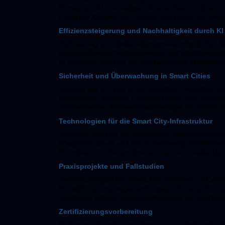
Einsatz von KI zur Analyse urbaner Daten und auto
Prädiktive Analyse zur Planung intelligenter Infrast
Effizienzsteigerung und Nachhaltigkeit durch KI
Optimierung von Verkehrsflüssen und öffentlichen M
Energieeffiziente Stadtverwaltung und Nachhaltigk
KI-gestützte Systeme für Abfallwirtschaft, Wasser
Sicherheit und Überwachung in Smart Cities
Nutzung von IoT und KI für öffentliche Sicherheit 
Datenschutz, ethische Fragestellungen und rechtl
Automatisierte Überwachungslösungen für öffentlic
Technologien für die Smart City-Infrastruktur
Vernetzte Systeme für Stromnetze, Straßenbeleuc
Integration von KI und IoT in nachhaltige Stadtentwi
Blockchain und KI zur Optimierung kommunaler Die
Praxisprojekte und Fallstudien
Analyse erfolgreicher Smart City-Initiativen und st
Entwicklung eines eigenen Konzepts für eine KI- und
Simulation urbaner Herausforderungen mit intellige
Zertifizierungsvorbereitung
Prüfungsvorbereitung durch praxisorientierte Auf