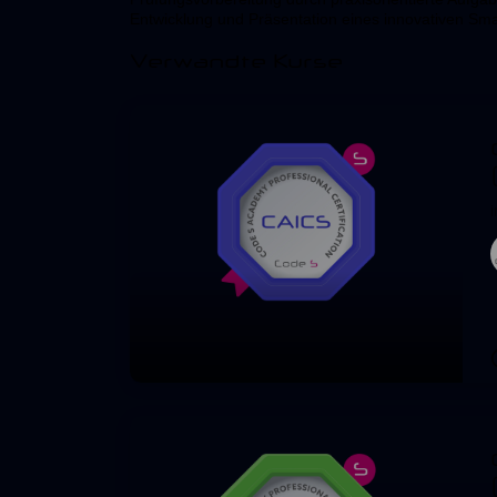
Entwicklung und Präsentation eines innovativen Smar
Verwandte Kurse