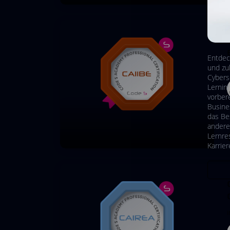
Entdec
und zu
Cybers
Lerninh
vorber
Busine
das Be
andere
Lernre
Karrier