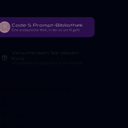
Code S Prompt-Bibliothek
Eine erstaunliche Welt, in der es um KI geht
Verschenken Sie diesen
Kurs
Verschenken Sie diesen Kurs an Ihre Freunde
Course specifications
Capacity:
25 Students
Duration:
42 days
Students:
1