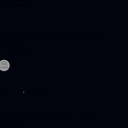
t City-Projekts
Certified AI & Compliance Specialist
(CAICS)
in
AI Data Protection
Code S Academy
42 days
24 Mär 2025
Certified AI Sustainability Expert
(CAISE)