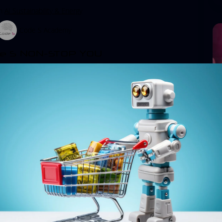
in
AI Sustainability & Energy
Code S Academy
e S NON-STOP YOU
42 days
25 Nov 2024
Certified AI Smart Construction
Expert (CAISCE)
in
AI Industry & Technology
Code S Academy
42 days
8 Jan 2025