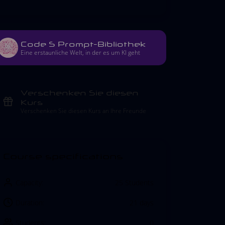
Code S Prompt-Bibliothek
Eine erstaunliche Welt, in der es um KI geht
Verschenken Sie diesen
Kurs
Verschenken Sie diesen Kurs an Ihre Freunde
Course specifications
Capacity:
25 Students
Duration:
21 days
Students:
0