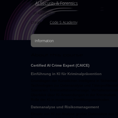
in
AI Security & Forensics
(0 Ratings)
Created by
Code S Academy
Information
About this course
Certified AI Crime Expert (CAICE)
Einführung in KI für Kriminalprävention
Grundlagen der Künstlichen Intelligenz in Sicherheit
Technologien zur Datenanalyse und Täterprofilerstel
Szenarien: Kriminalitätsvorhersage, Verhaltensmust
Überblick über KI-Anwendungen in der Kriminalistik.
Rolle der KI in modernen Ermittlungsmethoden.
Datenanalyse und Risikomanagement
Einsatz von KI zur Analyse großer Datensätze aus