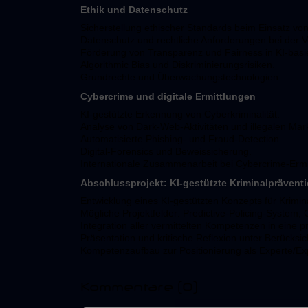
Ethik und Datenschutz
Sicherstellung ethischer Standards beim Einsatz von 
Datenschutz und rechtliche Anforderungen bei der V
Förderung von Transparenz und Fairness in KI-basie
Algorithmic Bias und Diskriminierungsrisiken.
Grundrechte und Überwachungstechnologien.
Cybercrime und digitale Ermittlungen
KI-gestützte Erkennung von Cyberkriminalität.
Analyse von Dark-Web-Aktivitäten und illegalen Mark
Automatisierte Phishing- und Fraud-Detection.
Digital-Forensics und Beweissicherung.
Internationale Zusammenarbeit bei Cybercrime-Ermi
Abschlussprojekt: KI-gestützte Kriminalprävent
Entwicklung eines KI-gestützten Konzepts für Krimin
Mögliche Projektfelder: Predictive-Policing-System, 
Integration aller vermittelten Kompetenzen in eine 
Präsentation und kritische Reflexion unter Berücksic
Kompetenzaufbau zur Positionierung als Experte/Expe
Kommentare
(0)