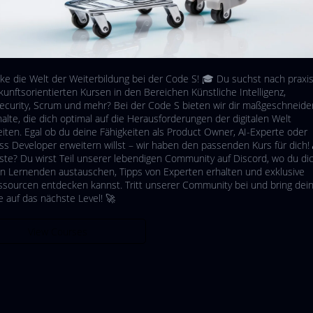
ke die Welt der Weiterbildung bei der Code S! 🎓 Du suchst nach prax
kunftsorientierten Kursen in den Bereichen Künstliche Intelligenz,
ecurity, Scrum und mehr? Bei der Code S bieten wir dir maßgeschneide
alte, die dich optimal auf die Herausforderungen der digitalen Welt
eiten. Egal ob du deine Fähigkeiten als Product Owner, AI-Experte oder
ss Developer erweitern willst – wir haben den passenden Kurs für dich!
ste? Du wirst Teil unserer lebendigen Community auf Discord, wo du di
n Lernenden austauschen, Tipps von Experten erhalten und exklusive
ssourcen entdecken kannst. Tritt unserer Community bei und bring dei
e auf das nächste Level! 🚀
View Courses