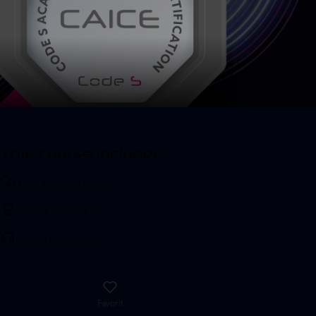
This course includes:
Downloadable content
Official certificate
Instructor support
Favorit