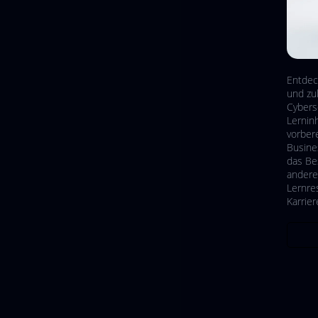
Entdec
und zu
Cybers
Lerninh
vorber
Busine
das Be
andere
Lernre
Karrier