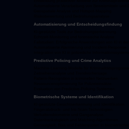
Entwicklung prädiktiver Modelle zur Kriminalpräventi
Automatisierte Verarbeitung von Beweismitteln und 
Geospatiale Analyse und Hotspot-Mapping.
Risikobewertung und Bedrohungsanalyse.
Automatisierung und Entscheidungsfindung
KI-gestützte Tools zur Bedrohungserkennung.
Echtzeit-Monitoring und forensische Analyse.
Fallstudien: Erfolgreiche Anwendungen von KI in der
Automatisierte Alarmierung und Incident-Response.
Integration von KI in polizeiliche Informationssystem
Predictive Policing und Crime Analytics
Machine-Learning-Modelle für Kriminalitätsprognose
Zeitreihenanalyse und Trendvorhersage.
Pattern-Recognition in kriminellen Netzwerken.
Ressourcenoptimierung für Polizeieinsätze.
Evaluation von Predictive-Policing-Systemen.
Biometrische Systeme und Identifikation
KI-gestützte Gesichtserkennung und Identifikation.
Fingerabdruck- und Iris-Scan-Technologien.
Verhaltensbiometrie und Ganganalyse.
Datenbankabgleich und Matching-Algorithmen.
Genauigkeit, Bias und Fehlerquoten in biometrisch