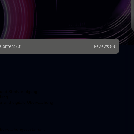
Content (0)
Reviews (0)
 und Strafverfolgung.
lung.
er und digitale Überwachung.
 Überwachungssystemen.