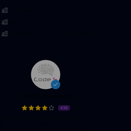
Text lessons:
0
Files:
0
Created Date:
8 Jan 2025
Code S Academy
4.50
Profile