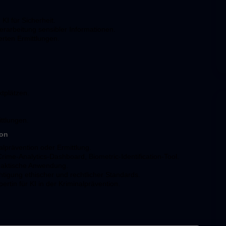
KI für Sicherheit.
erarbeitung sensibler Informationen.
rten Ermittlungen.
tplätzen.
ttlungen.
ion
alprävention oder Ermittlung.
Crime-Analytics-Dashboard, Biometric-Identification-Tool.
praktische Anwendung.
htigung ethischer und rechtlicher Standards.
rtin für KI in der Kriminalprävention.