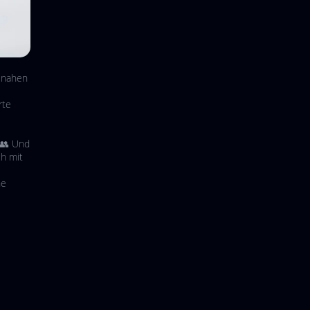
isnahen
rte
 👥 Und
ch mit
ne