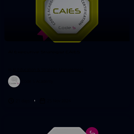
AI Executive Strategist CAIES
in
AI Education & Strategic Management
Code S Academy
21 days
25 Nov 2024