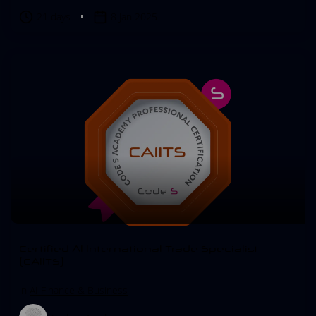
21 days
8 Jan 2025
Certified AI International Trade Specialist
(CAIITS)
in
AI Finance & Business