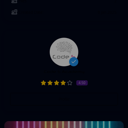
Files:
2
Created Date:
8 Jan 2025
Code S Academy
4.50
Profile