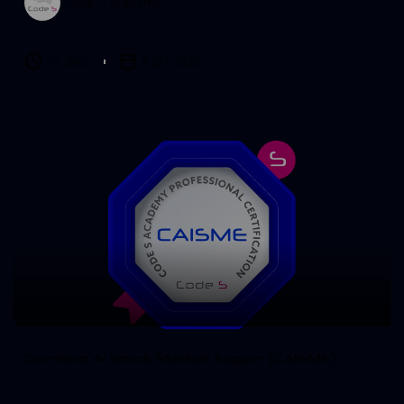
Code S Academy
21 days
8 Jan 2025
Certified AI Stock Market Expert (CAISME)