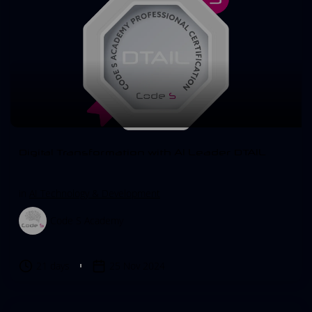
Digital Transformation with AI Leader DTAIL
in
AI Technology & Development
Code S Academy
21 days
25 Nov 2024