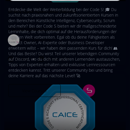
Entdecke die Welt der Weiterbildung bei der Code S! 🎓 Du
AI Big Data Specialist (BDAS)
suchst nach praxisnahen und zukunftsorientierten Kursen in
den Bereichen Künstliche Intelligenz, Cybersecurity, Scrum
und mehr? Bei der Code S bieten wir dir maßgeschneiderte
in
AI Datenanalyse & Big Data
Lerninhalte, die dich optimal auf die Herausforderungen der
digitalen Welt vorbereiten. Egal ob du deine Fähigkeiten als
Code S Academy
Product Owner, AI-Experte oder Business Developer
erweitern willst – wir haben den passenden Kurs für dich! 👥
Und das Beste? Du wirst Teil unserer lebendigen Community
21 days
25 Nov 2024
auf Discord, wo du dich mit anderen Lernenden austauschen,
Tipps von Experten erhalten und exklusive Lernressourcen
entdecken kannst. Tritt unserer Community bei und bring
deine Karriere auf das nächste Level! 🚀
View Courses