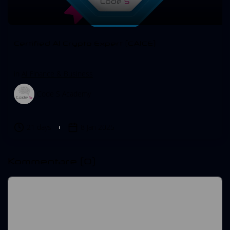
Certified AI Crypto Expert (CAICE)
in
AI Finance & Business
Code S Academy
21 days
8 Jan 2025
Kommentare
(0)