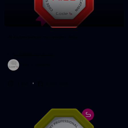
AI Cybersecurity Leader AICL
in
AI Cybersecurity & Law
Code S Academy
21 days
25 Nov 2024