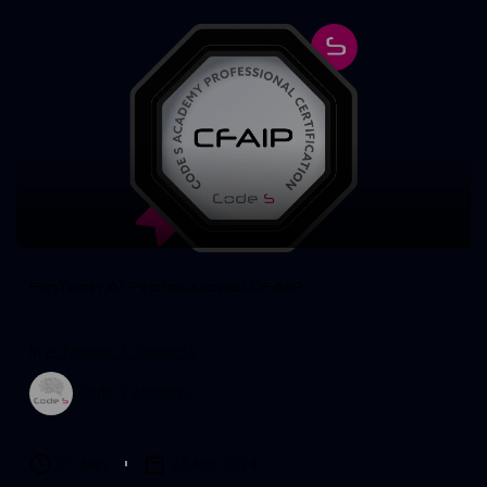
FinTech AI Professional CFAIP
in
AI Finance & Business
Code S Academy
21 days
23 Nov 2024