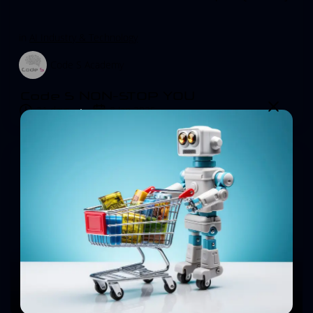
in
AI Industry & Technology
Code S Academy
Code S NON-STOP YOU
21 days
8 Jan 2025