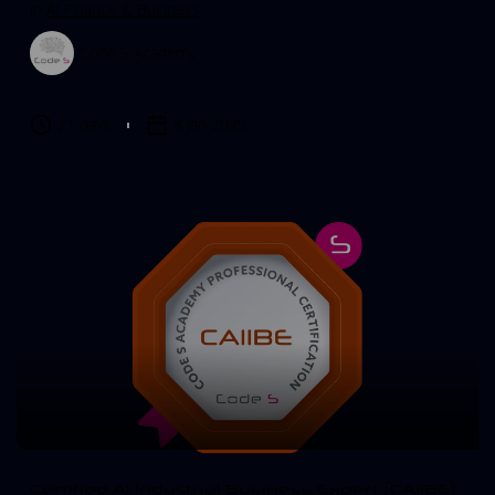
in
AI Finance & Business
Code S Academy
21 days
8 Jan 2025
Certified AI Industrial Business Expert (CAIIBE)