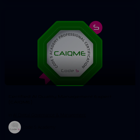
Certified AI Quality Management Expert
(CAIQME)
in
AI Digital Governance & Management
Code S Academy