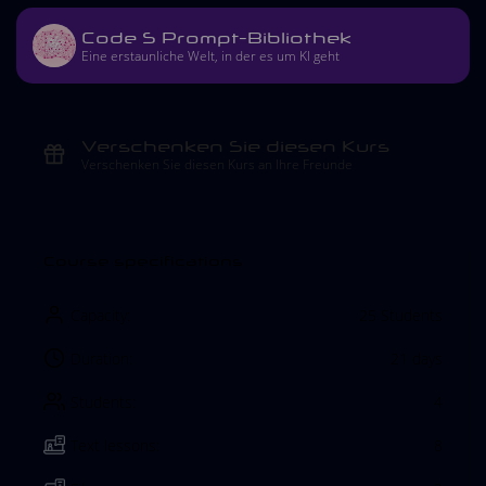
Code S Prompt-Bibliothek
Eine erstaunliche Welt, in der es um KI geht
Verschenken Sie diesen Kurs
Verschenken Sie diesen Kurs an Ihre Freunde
Course specifications
Capacity:
25 Students
Duration:
21 days
Students:
4
Text lessons:
8