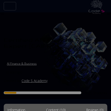
Certified AI Financial Risk
Expert (CAIFRE)
in
AI Finance & Business
(0 Ratings)
Created by
Code S Academy
4/25 Students
Information
Content (10)
Reviews (0)