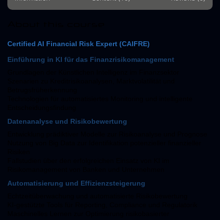
About this course
Certified AI Financial Risk Expert (CAIFRE)
Einführung in KI für das Finanzrisikomanagement
Grundlagen der Künstlichen Intelligenz im Finanzsektor
Szenarien zu Kreditrisikoanalysen, Marktvolatilität und
Betrugsfrüherkennung
Technologien für automatisiertes Monitoring und intelligente
Entscheidungsfindung
Datenanalyse und Risikobewertung
Entwicklung prädiktiver Modelle zur Risikoanalyse und Prognose
Nutzung von Big Data zur Identifikation potenzieller finanzieller
Risiken
Fallstudien über den erfolgreichen Einsatz von KI im
Risikomanagement von Banken und Unternehmen
Automatisierung und Effizienzsteigerung
Echtzeitüberwachung und automatisierte Risikobewertung
KI-gestützte Tools für Reporting, Compliance und Regulatorik
Maschinelles Lernen zur Optimierung risikobasierter