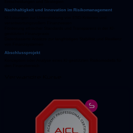
Entscheidungen und Strategien
Nachhaltigkeit und Innovation im Risikomanagement
KI-Lösungen zur Unterstützung von ESG-Kriterien und
verantwortungsvollem Finanzwesen
Förderung ethischer Standards und Transparenz in der KI-
gestützten Finanzpraxis
Datenbasierte Ansätze zur langfristigen Stabilität und Resilienz
von Finanzsystemen
Abschlussprojekt
Konzeption oder Analyse eines KI-gestützten Risikomodells für
den Finanzbereich
Verwandte Kurse