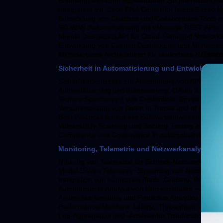
Erstellung einfacher Applikationen zur Interaktion mi
Integration mit Cisco DNA Center für Intent-Based N
Entwicklung von Chatbots und Collaboration-Tools 
SD-WAN-Automatisierung mit vManage REST APIs.
Meraki Dashboard API für Cloud-Managed Networki
Entwicklung von Custom Dashboards und Monitoring
Cod
Microservices-Architekturen für skalierbare Netzw
Sicherheit in Automatisierung und Entwicklung
Sicherheitskonzepte zur Absicherung von APIs: Rate 
Authentifizierung und Autorisierung: OAuth 2.0, JW
Sichere Speicherung von Credentials: Environment 
Verschlüsselung von Daten in Transit und at Rest.
Best Practices für sichere Softwareentwicklung: O
Vulnerability Scanning und Security Testing in CI/CD
Compliance und Governance in automatisierten U
Monitoring, Telemetrie und Netzwerkanalyse
Nutzung von Telemetrie für Echtzeit-Netzwerk- und A
Model-Driven Telemetry: Streaming von Netzwerkd
Integration von Monitoring-Tools: Grafana, Prometh
Automatisierte Analyse von Netzwerkdaten zur Opti
Anomalieerkennung und Predictive Analytics für pr
Performance-Metriken: Latenz, Throughput, Packet Lo
Log-Aggregation und -Analyse für Troubleshooting 