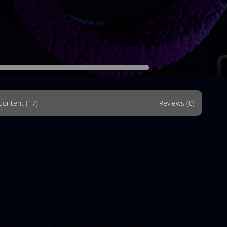
1/25 Students
Content (17)
Reviews (0)
gszertifizierung für Entwicklerinnen, Netzwerkingenieurinnen und
egrationsfähigkeiten in Cisco-Umgebungen.
re, automatisierte und zukunftssichere Netzwerke.
s, DevOps Engineers, System Administrators.
ogrammier- und Netzwerkkenntnisse empfohlen.