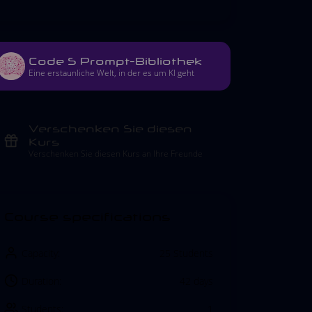
Code S Prompt-Bibliothek
Eine erstaunliche Welt, in der es um KI geht
Verschenken Sie diesen
Kurs
Verschenken Sie diesen Kurs an Ihre Freunde
Course specifications
Capacity:
25 Students
Duration:
42 days
Students:
1