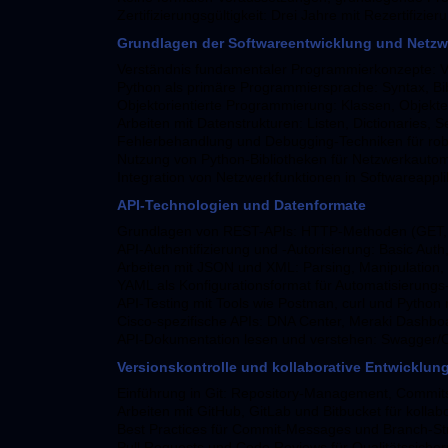
Zertifizierungsgültigkeit: Drei Jahre mit Rezertifizie
Grundlagen der Softwareentwicklung und Netzw
Verständnis fundamentaler Programmierkonzepte: Var
Python als primäre Programmiersprache: Syntax, Bib
Objektorientierte Programmierung: Klassen, Objekt
Arbeiten mit Datenstrukturen: Listen, Dictionaries, S
Fehlerbehandlung und Debugging-Techniken für ro
Nutzung von Python-Bibliotheken für Netzwerkautoma
Integration von Netzwerkfunktionen in Softwareappli
API-Technologien und Datenformate
Grundlagen von REST-APIs: HTTP-Methoden (GET,
API-Authentifizierung und -Autorisierung: Basic Aut
Arbeiten mit JSON und XML: Parsing, Manipulation, S
YAML als Konfigurationsformat für Automatisierungs
API-Testing mit Tools wie Postman, curl und Python 
Cisco-spezifische APIs: DNA Center, Meraki Dash
API-Dokumentation lesen und verstehen: Swagger/O
Versionskontrolle und kollaborative Entwicklun
Einführung in Git: Repository-Management, Commit
Arbeiten mit GitHub, GitLab und Bitbucket für kollabo
Best Practices für Commit-Messages und Branch-Str
Pull Requests und Code Reviews für Qualitätssicher