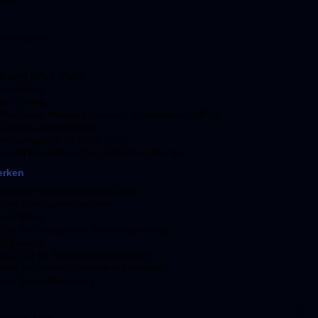
ionsdateien.
erung (IPv4, IPv6).
schichten.
P, Syslog.
 Machines, Network Function Virtualization (NFV).
ervices-Architekturen.
 Infrastructure as Code (IaC).
 und Emulatoren für praktische Übungen.
erken
erbare Netzwerkkonfiguration.
 von Konfigurationsdaten.
-Skripten.
ef für Infrastruktur-Automatisierung.
Pipelines.
t (CI/CD) für Netzwerkumgebungen.
ion für reproduzierbare Infrastruktur.
es, Event-Streaming.