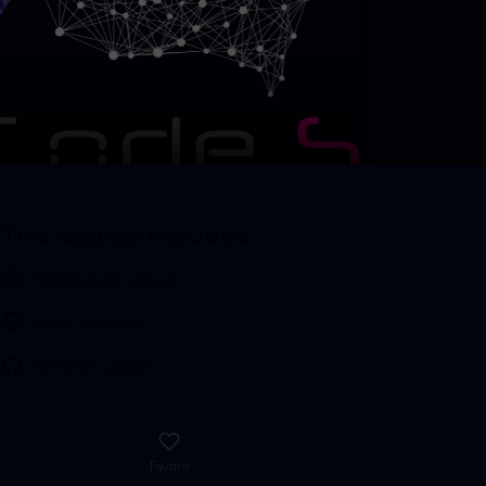
This course includes:
Downloadable content
Official certificate
Instructor support
Favorit