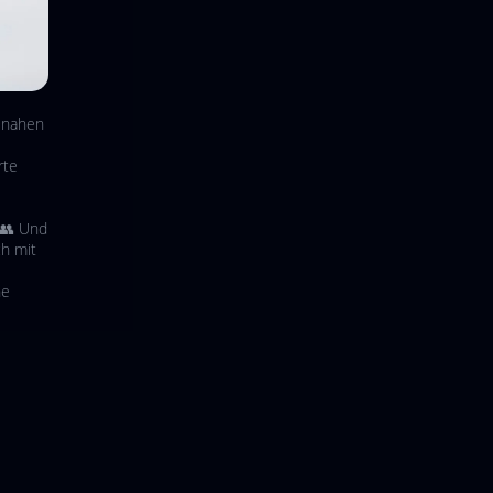
isnahen
rte
 👥 Und
ch mit
ne