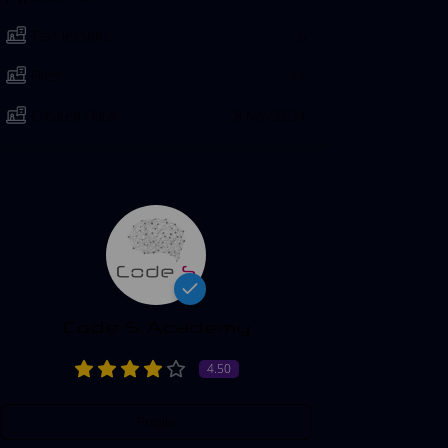
Text lessons:
6
Files:
11
Created Date:
8 Nov 2024
Code S Academy
4.50
Profile