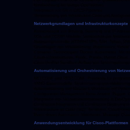
Konfliktlösung bei Merge-Operationen.
Integration von Git in CI/CD-Pipelines.
Versionierung von Infrastruktur-Code und Konfigurat
Netzwerkgrundlagen und Infrastrukturkonzepte
Kernkonzepte von Routing, Switching und IP-Adressi
OSI- und TCP/IP-Modelle: Verständnis der Netzwerk
Netzwerkprotokolle: HTTP/HTTPS, SSH, Telnet, SNM
Grundlagen von Virtualisierung: Hypervisors, Virtual
Container-Technologien: Docker, Kubernetes, Micros
Cloud-Infrastrukturen: Public, Private, Hybrid Cloud,
Cisco DevNet Sandbox: Aufbau von Testumgebungen
Automatisierung und Orchestrierung von Netzw
NETCONF und RESTCONF: Protokolle für programmi
YANG-Datenmodelle: Strukturierung und Validierung
Automatisierung von Netzwerk-Workflows mit Python
Configuration Management Tools: Ansible, Puppet, Ch
Integration von Netzwerkautomatisierung in DevOps-
Continuous Integration und Continuous Deploymen
Infrastructure as Code (IaC): Terraform, CloudFormat
Event-driven Automation: Webhooks, Message Queu
Anwendungsentwicklung für Cisco-Plattformen