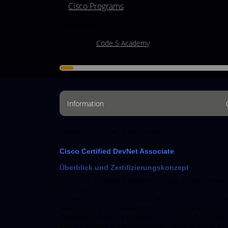
in
Cisco Programs
(0 Ratings)
Created by
Code S Academy
Information
About this course
Cisco Certified DevNet Associate
Überblick und Zertifizierungskonzept
Der Cisco Certified DevNet Associate ist die Einstie
IT-Profis.
Fokus auf Automatisierungs-, Programmier- und Int
Vermittlung praxisnahen Wissens für programmierba
Zielgruppe: Network Engineers, Software Developer
Keine formalen Voraussetzungen, grundlegende Pr