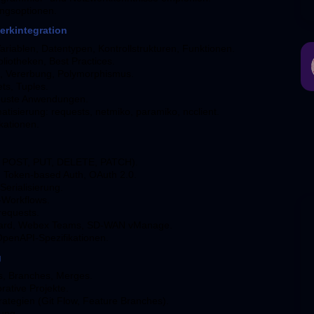
rungsoptionen.
erkintegration
iablen, Datentypen, Kontrollstrukturen, Funktionen.
liotheken, Best Practices.
e, Vererbung, Polymorphismus.
ets, Tuples.
buste Anwendungen.
tisierung: requests, netmiko, paramiko, ncclient.
kationen.
 POST, PUT, DELETE, PATCH).
h, Token-based Auth, OAuth 2.0.
erialisierung.
-Workflows.
requests.
board, Webex Teams, SD-WAN vManage.
penAPI-Spezifikationen.
g
s, Branches, Merges.
rative Projekte.
ategien (Git Flow, Feature Branches).
ung.