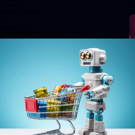
t Cisco-APIs.
etworking.
mit Webex Teams APIs.
ng.
-Applikationen.
e S NON-STOP YOU
erkanwendungen.
Limiting, Input Validation, HTTPS.
T, API Keys, Role-Based Access Control (RBAC).
Variables, Secrets Management (HashiCorp Vault).
WASP Top 10, Secure Coding Guidelines.
-Pipelines.
mgebungen.
pplikationsmonitoring.
aten mit gRPC und gNMI.
eus, ELK-Stack (Elasticsearch, Logstash, Kibana).
mierung von Prozessen.
oaktives Management.
ss, Jitter.
und Compliance.